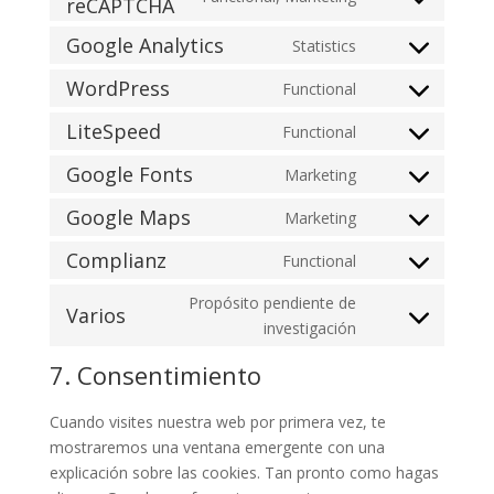
reCAPTCHA
Consent
service
to
metaslider
Google Analytics
Statistics
Consent
service
to
google-
WordPress
Functional
Consent
service
recaptcha
to
LiteSpeed
Functional
google-
Consent
service
analytics
to
Google Fonts
Marketing
wordpress
Consent
service
to
Google Maps
Marketing
litespeed
Consent
service
to
Complianz
Functional
google-
Consent
service
fonts
to
Propósito pendiente de
google-
Varios
service
Consent
investigación
maps
complianz
to
7. Consentimiento
service
varios
Cuando visites nuestra web por primera vez, te
mostraremos una ventana emergente con una
explicación sobre las cookies. Tan pronto como hagas