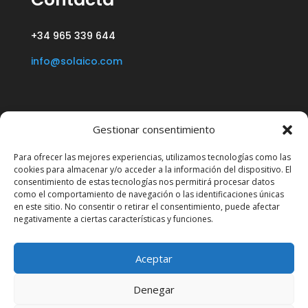
+34 965 339 644
info@solaico.com
Gestionar consentimiento
Para ofrecer las mejores experiencias, utilizamos tecnologías como las
cookies para almacenar y/o acceder a la información del dispositivo. El
consentimiento de estas tecnologías nos permitirá procesar datos
como el comportamiento de navegación o las identificaciones únicas
P. Ind. “Algars” – C/ Vall d’Albaida, 7
en este sitio. No consentir o retirar el consentimiento, puede afectar
Cocentaina, 03820 Alicante (España)
negativamente a ciertas características y funciones.
SOLAICO, UNIÓN COMPOSITES, S.L. © Todos los
Aceptar
derechos reservados
Denegar
Aviso Legal y Privacidad