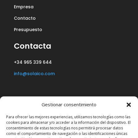
Empresa
Contacto
Presupuesto
Contacta
+34 965 339 644
info@solaico.com
Gestionar consentimiento
Para ofrecer las mejores experiencias, utilizamos tecnologías como las
cookies para almacenar y/o acceder a la información del dispositivo. El
consentimiento de estas tecnologías nos permitirá procesar datos
como el comportamiento de navegación o las identificaciones únicas
P. Ind. “Algars” – C/ Vall d’Albaida, 7